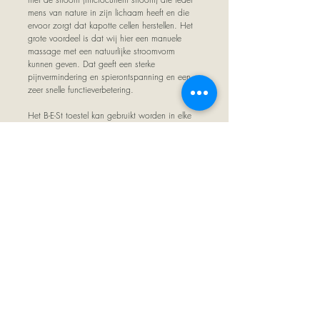
mens van nature in zijn lichaam heeft en die
ervoor zorgt dat kapotte cellen herstellen. Het
grote voordeel is dat wij hier een manuele
massage met een natuurlijke stroomvorm
kunnen geven. Dat geeft een sterke
pijnvermindering en spierontspanning en een
zeer snelle functieverbetering.
Het B-E-St toestel kan gebruikt worden in elke
vorm van therapie zoals kinesitherapie,
osteopathie, manuele therapie, wellness,
massage en accupunctuur.
Contacteer ons