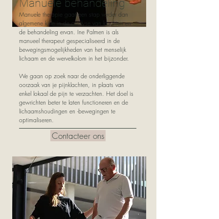
Manuele behandeling
Manuele therapie gaat een stap verder dan
algemene kine in de analyse van klachten en
de behandeling ervan. Ine Palmen is als
manueel therapeut gespecialiseerd in de
bewegingsmogelijkheden van het menselijk
lichaam en de wervelkolom in het bijzonder.
We gaan op zoek naar de onderliggende
oorzaak van je pijnklachten, in plaats van
enkel lokaal de pijn te verzachten. Het doel is
gewrichten beter te laten functioneren en de
lichaamshoudingen en -bewegingen te
optimaliseren.
Contacteer ons