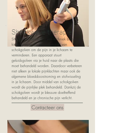
Shockwave therapie
Shockwave therapie is een techniek binnen de
kinesitherapie die gebruik maakt van
schokgolven om de pijn in je lichaam te
verminderen. Een apparaat stuurt
geluidsgolven via je huid naar de plaats die
moet behandeld worden. Daardoor verbeteren
niet alleen je lokale pijnklachten maar ook de
algemene bloeddoorstroming en stofwisseling
in je lichaam. Door middel van schokgolven
wordt de pijnlijke plek behandeld. Dankzij de
schokgolven wordt je blessure doeltreffend
behandeld en je chronische pijn verlicht.
Contacteer ons