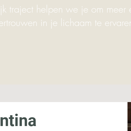
jk traject helpen we je om meer 
ertrouwen in je lichaam te ervare
ntina