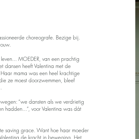
ssioneerde choreografe. Bezige bij.
vrouw.
et leven... MOEDER, van een prachtig
t dansen heeft Valentina met de
. Haar mama was een heel krachtige
 die ze moest doorzwemmen, bleef
n.
wegen: “we dansten als we verdrietig
en hadden...”, voor Valentina was dát
ste saving grace. Want hoe haar moeder
 Valentina de kracht in beweging. Het