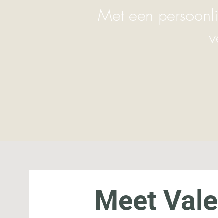
Met een persoonli
v
Meet Vale