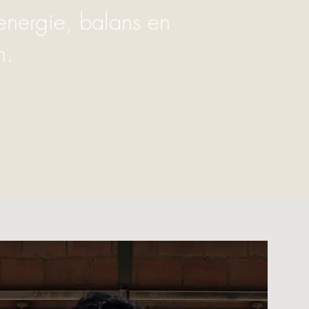
energie, balans en
n.