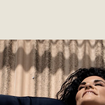
AL
KINESITHERAPIE
FRAME
DONNA
ZWEMM