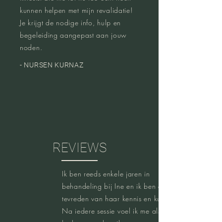
kunnen helpen met mijn revalidatie!
Je krijgt de nodige info, hulp en
begeleiding aangepast aan jouw
noden.
- NURSEN KURNAZ
REVIEWS
Ik ben reeds enkele jaren in
behandeling bij Ine en ik ben enorm
tevreden van haar kennis en kunde.
Na iedere sessie voel ik me als