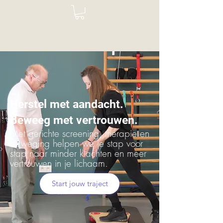
Herstel met aandacht.
Beweeg met vertrouwen.
Met gerichte screening, therapie en
beweging helpen we je stap voor
stap naar minder klachten en meer
vertrouwen in je lichaam.
Start jouw traject