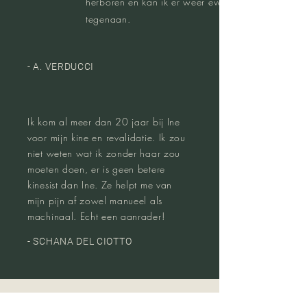
herboren en kan ik er weer even
tegenaan.
- A. VERDUCCI
Ik kom al meer dan 20 jaar bij Ine
voor mijn kine en revalidatie. Ik zou
niet weten wat ik zonder haar zou
moeten doen, er is geen betere
kinesist dan Ine. Ze helpt me van
mijn pijn af zowel manueel als
machinaal. Echt een aanrader!
- SCHANA DEL CIOTTO