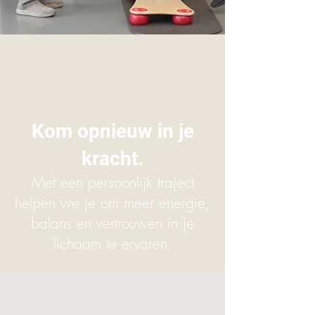
Kom opnieuw in je
kracht.
Met een persoonlijk traject
helpen we je om meer energie,
balans en vertrouwen in je
lichaam te ervaren.