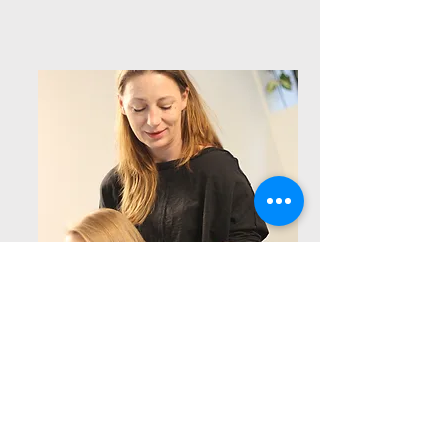
SHOCKWAVE THERAPIE
Gerichte schokgolven
stimuleren het herstel van
hardnekkige blessures en
chronische pijn.