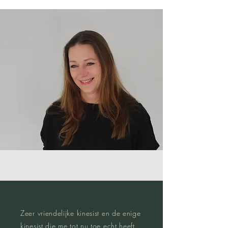
Zeer vriendelijke kinesist en de enige
kinesist die me tot nu toe echt heeft